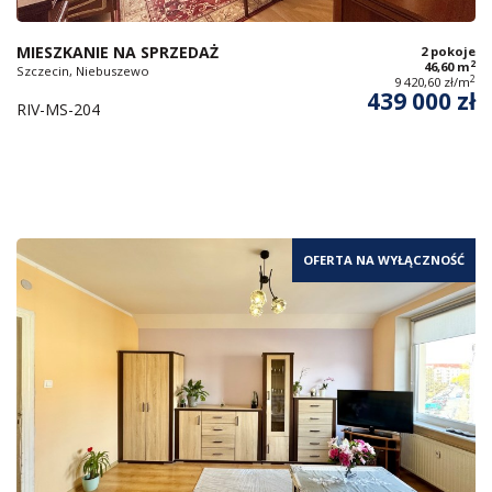
MIESZKANIE NA SPRZEDAŻ
2 pokoje
2
46,60 m
Szczecin, Niebuszewo
2
9 420,60 zł/m
439 000 zł
RIV-MS-204
OFERTA NA WYŁĄCZNOŚĆ