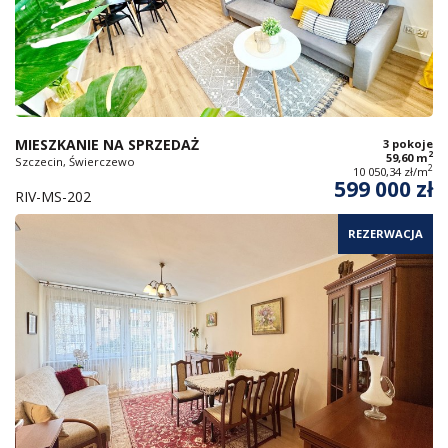
MIESZKANIE NA SPRZEDAŻ
3 pokoje
2
59,60 m
Szczecin, Świerczewo
2
10 050,34 zł/m
599 000 zł
RIV-MS-202
REZERWACJA