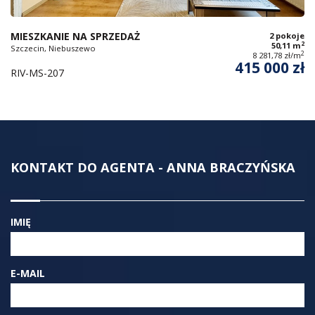
MIESZKANIE NA SPRZEDAŻ
2 pokoje
2
50,11 m
Szczecin, Niebuszewo
2
8 281,78 zł/m
415 000 zł
RIV-MS-207
KONTAKT DO AGENTA - ANNA BRACZYŃSKA
IMIĘ
E-MAIL