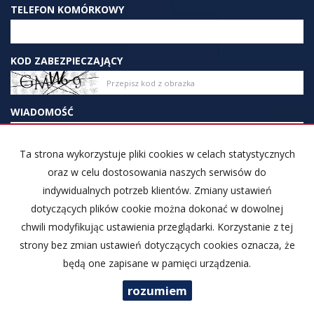
TELEFON KOMÓRKOWY
KOD ZABEZPIECZAJĄCY
WIADOMOŚĆ
Ta strona wykorzystuje pliki cookies w celach statystycznych
oraz w celu dostosowania naszych serwisów do
indywidualnych potrzeb klientów. Zmiany ustawień
dotyczących plików cookie można dokonać w dowolnej
WYRAŻAM ZGODĘ NA PRZETWARZANIE PODANYCH
chwili modyfikując ustawienia przeglądarki. Korzystanie z tej
PRZEZE MNIE DANYCH OSOBOWYCH. ADMINISTRATOREM
DANYCH JEST RIVA NIERUCHOMOŚCI. MAM PRAWO
strony bez zmian ustawień dotyczących cookies oznacza, że
DOSTĘPU DO SWOICH DANYCH I ICH POPRAWIANIA.
będą one zapisane w pamięci urządzenia.
PODANIE DANYCH JEST DOBROWOLNE. DANE ZBIERANE
SĄ W CELU MARKETINGOWYM ORAZ W CELU
rozumiem
REALIZOWANIA I WYKONANIA ZAWARTEJ UMOWY LUB DO
PODJĘCIA DZIAŁAŃ NA TWOJE ŻĄDANIE PRZED